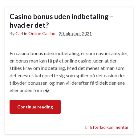
Casino bonus uden indbetaling –
hvad er det?
By
Carl
in
Online Casino
20. oktober 2021
En casino bonus uden indbetaling, er som navnet antyder,
en bonus man kan få på et online casino, uden at der
stilles krav om indbetaling. Med det menes at man som
det eneste skal oprette sig som spiller på det casino der
tilbyder bonussen, og man vil derefter få tildelt den ene
eller anden form �
Continue reading
Efterlad kommentar