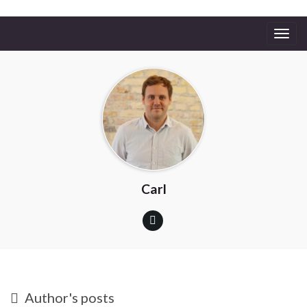
Togg
navig
Carl
Author's posts