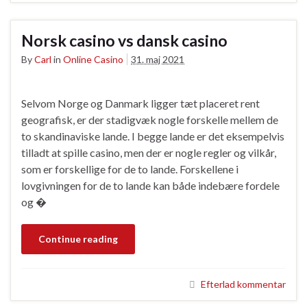
Norsk casino vs dansk casino
By
Carl
in
Online Casino
31. maj 2021
Selvom Norge og Danmark ligger tæt placeret rent
geografisk, er der stadigvæk nogle forskelle mellem de
to skandinaviske lande. I begge lande er det eksempelvis
tilladt at spille casino, men der er nogle regler og vilkår,
som er forskellige for de to lande. Forskellene i
lovgivningen for de to lande kan både indebære fordele
og �
Continue reading
Efterlad kommentar