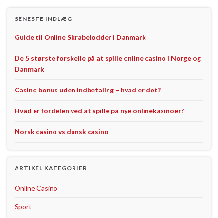
SENESTE INDLÆG
Guide til Online Skrabelodder i Danmark
De 5 største forskelle på at spille online casino i Norge og
Danmark
Casino bonus uden indbetaling – hvad er det?
Hvad er fordelen ved at spille på nye onlinekasinoer?
Norsk casino vs dansk casino
ARTIKEL KATEGORIER
Online Casino
Sport