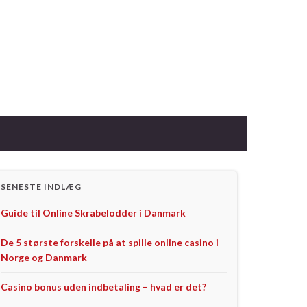
SENESTE INDLÆG
Guide til Online Skrabelodder i Danmark
De 5 største forskelle på at spille online casino i
Norge og Danmark
Casino bonus uden indbetaling – hvad er det?