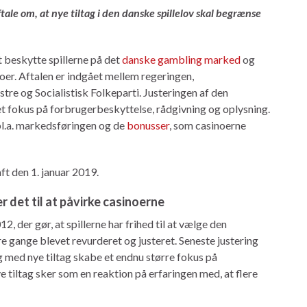
aftale om, at nye tiltag i den danske spillelov skal begrænse
t beskytte spillerne på det
danske gambling marked
og
oer. Aftalen er indgået mellem regeringen,
tre og Socialistisk Folkeparti. Justeringen af den
t fokus på forbrugerbeskyttelse, rådgivning og oplysning.
bl.a. markedsføringen og de
bonusser
, som casinoerne
aft den 1. januar 2019.
 det til at påvirke casinoerne
2, der gør, at spillerne har frihed til at vælge den
lere gange blevet revurderet og justeret. Seneste justering
g med nye tiltag skabe et endnu større fokus på
e tiltag sker som en reaktion på erfaringen med, at flere