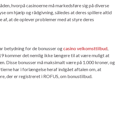
måden, hvorpå casinoerne må markedsføre sig på diverse
se om hjælp og rådgivning, således at deres spillere altid
lde af, at de oplever problemer med at styre deres
ar betydning for de bonusser og
casino velkomsttilbud
,
019 kommer det nemlig ikke længere til at være muligt at
gen. Disse bonusser må maksimalt være på 1.000 kroner, og
ierne har i forlængelse heraf indgået aftalen om, at
ere, der er registreret i ROFUS, om bonustilbud.