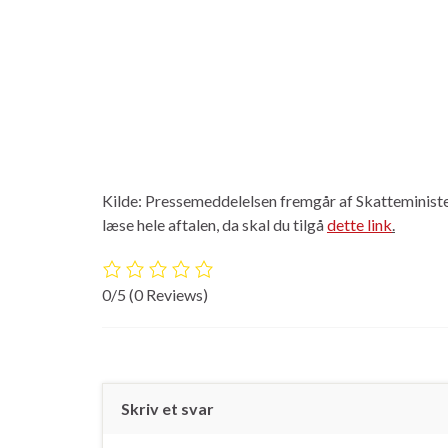
Kilde: Pressemeddelelsen fremgår af Skatteministe
læse hele aftalen, da skal du tilgå
dette link
.
0/5
(0 Reviews)
Skriv et svar