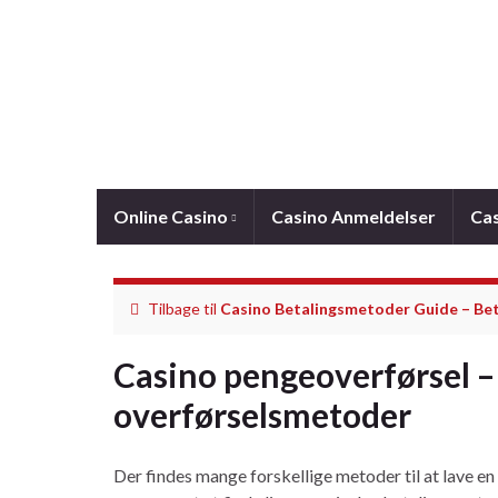
Online Casino
Casino Anmeldelser
Ca
Tilbage til
Casino Betalingsmetoder Guide – Bet
Casino pengeoverførsel –
overførselsmetoder
Der findes mange forskellige metoder til at lave en 